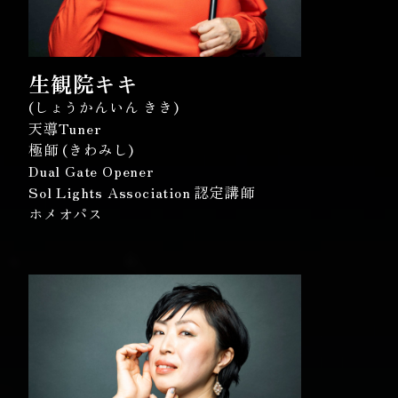
生観院キキ
(しょうかんいん きき)
天導Tuner
極師 (きわみし)
Dual Gate Opener
Sol Lights Association 認定講師
ホメオパス