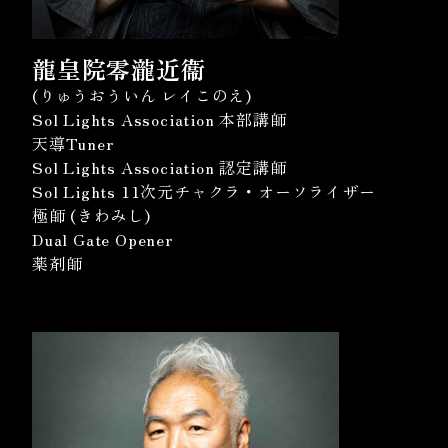
龍皇院零瀧近衞
(りゅうおういん レイこのえ)
Sol Lights Association 本部講師
天導Tuner
Sol Lights Association 認定講師
Sol Lights 11次元チャクラ・オーソライザー
極師 (きわみし)
Dual Gate Opener
薬剤師