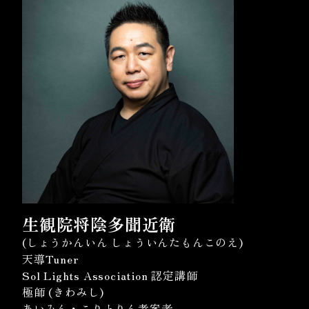
生観院将陰多聞近衛
(しょうかんいん しょういんたもんこのえ)
天導Tuner
Sol Lights Association 認定講師
極師 (きわみし)
あいみん・こりとりん考案者