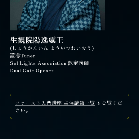
生観院陽逸靈王
(しょうかんいん よういつれいおう)
護導Tuner
Sol Lights Association 認定講師
Dual Gate Opener
ファースト入門講座 主催講師一覧
もご覧くだ
さい。