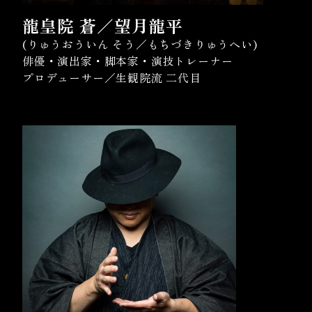
龍皇院 蒼／望月龍平
(りゅうおういん そう／もちづきりゅうへい)
俳優・演出家・脚本家・演技トレーナー
プロデューサー／生観院流 二代目