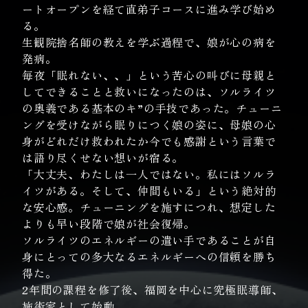
ートオープンを経て直弟子コースに進み学び始め
る。
生観院捨名師の教えを学ぶ過程で、娘が心の病を
発病。
毎夜「眠れない、、」という苦心の叫びに母親と
してできることと救いになったのは、ソルライツ
の奥義である基本のキ”の手技であった。チューニ
ングを受けながら眠りにつく娘の姿に、母娘の心
身がどれだけ救われたか今でも感謝という言葉で
は語り尽くせない想いが宿る。
「大丈夫、わたしは一人ではない。私にはソルラ
イツがある。そして、仲間もいる」という絶対的
な安心感。チューニングを施すにつれ、想定した
よりも早い段階で娘が社会復帰。
ソルライツのエネルギーの遣い手であることが自
身にとっての多大なるエネルギーへの信頼を勝ち
得た。
2年間の課程を修了後、福岡を中心に究極眠導師、
施術家として始動。