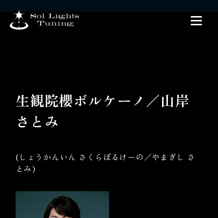
生観院櫻ボルケーノ／山岸
さとみ
(しょうかんいん さくらぼるけーの／やまぎし さ
とみ)