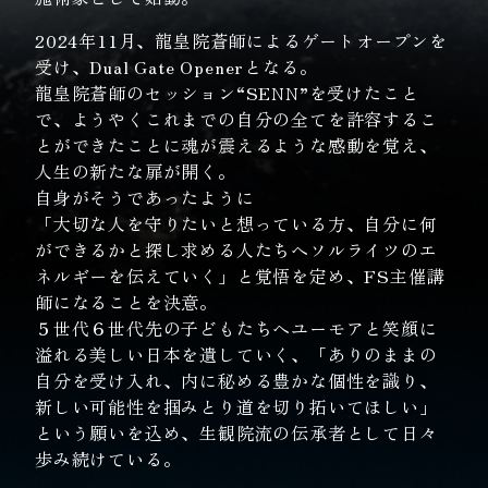
2024年11月、龍皇院蒼師によるゲートオープンを
受け、Dual Gate Openerとなる。
龍皇院蒼師のセッション“SENN”を受けたこと
で、ようやくこれまでの自分の全てを許容するこ
とができたことに魂が震えるような感動を覚え、
人生の新たな扉が開く。
自身がそうであったように
「大切な人を守りたいと想っている方、自分に何
ができるかと探し求める人たちへソルライツのエ
ネルギーを伝えていく」と覚悟を定め、FS主催講
師になることを決意。
５世代６世代先の子どもたちへユーモアと笑顔に
溢れる美しい日本を遺していく、「ありのままの
自分を受け入れ、内に秘める豊かな個性を識り、
新しい可能性を掴みとり道を切り拓いてほしい」
という願いを込め、生観院流の伝承者として日々
歩み続けている。