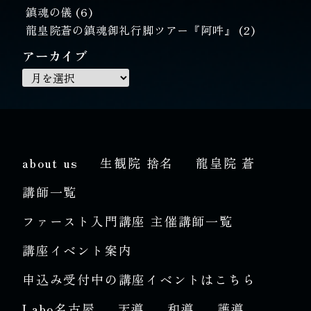
鎮魂の儀
(6)
龍皇院蒼の鎮魂御礼行脚ツアー『阿吽』
(2)
アーカイブ
about us
生観院 捨名
龍皇院 蒼
講師一覧
ファースト入門講座 主催講師一覧
講座イベント案内
申込み受付中の講座イベントはこちら
Labo名古屋
天導
和導
護導