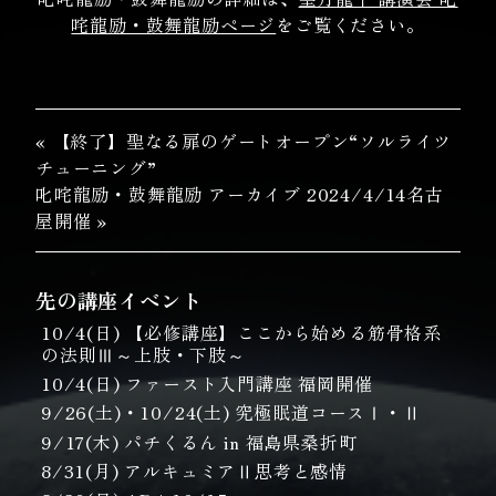
咤龍励・鼓舞龍励ページ
をご覧ください。
« 【終了】聖なる扉のゲートオープン“ソルライツ
チューニング”
叱咤龍励・鼓舞龍励 アーカイブ 2024/4/14名古
屋開催 »
先の講座イベント
10/4(日) 【必修講座】ここから始める筋骨格系
の法則Ⅲ～上肢・下肢～
10/4(日) ファースト入門講座 福岡開催
9/26(土)・10/24(土) 究極眠道コースⅠ・Ⅱ
9/17(木) パチくるん in 福島県桑折町
8/31(月) アルキュミアⅡ思考と感情