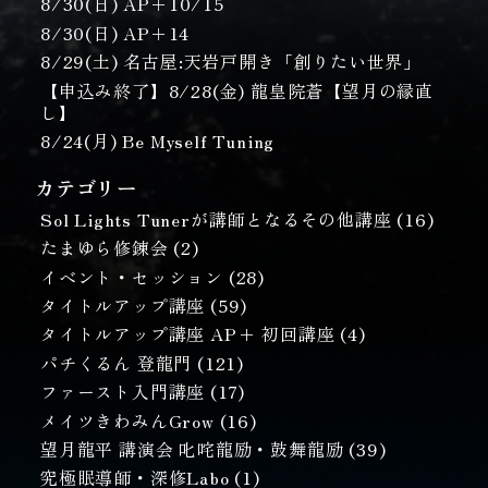
8/30(日) AP＋10/15
8/30(日) AP＋14
8/29(土) 名古屋:天岩戸開き「創りたい世界」
【申込み終了】8/28(金) 龍皇院蒼【望月の縁直
し】
8/24(月) Be Myself Tuning
カテゴリー
Sol Lights Tunerが講師となるその他講座
(16)
たまゆら修錬会
(2)
イベント・セッション
(28)
タイトルアップ講座
(59)
タイトルアップ講座 AP+ 初回講座
(4)
パチくるん 登龍門
(121)
ファースト入門講座
(17)
メイツきわみんGrow
(16)
望月龍平 講演会 叱咤龍励・鼓舞龍励
(39)
究極眠導師・深修Labo
(1)