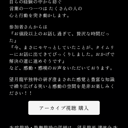
自らの経験の中から紡ぐ
言葉の一つ一つは たくさんの人の
心と行動を突き動かします。
参加者さんからは
『お値段以上のお話し過ぎて、贅沢な時間だっ
た』
『今、まさにモヤっとしていたことが、タイムリ
ーにお話に出てきてびっくりしました。おかげで
解決の道に進めそうです』
など、感動・感嘆のお声をいただいております。
望月龍平独特の研ぎ澄まされた感覚と豊富な知識
で繰り広げる笑いと感動の空間を是非お楽しみく
ださい！！
アーカイブ視聴 購入
叱咤龍励・鼓舞龍励の詳細は、
望月龍平 講演会 叱