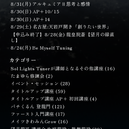
8/31(月) アルキュミアⅡ思考と感情
8/30(日) AP＋10/15
8/30(日) AP＋14
8/29(土) 名古屋:天岩戸開き「創りたい世界」
【申込み終了】8/28(金) 龍皇院蒼【望月の縁直
し】
8/24(月) Be Myself Tuning
カテゴリー
Sol Lights Tunerが講師となるその他講座
(16)
たまゆら修錬会
(2)
イベント・セッション
(28)
タイトルアップ講座
(59)
タイトルアップ講座 AP+ 初回講座
(4)
パチくるん 登龍門
(121)
ファースト入門講座
(17)
メイツきわみんGrow
(16)
望月龍平 講演会 叱咤龍励・鼓舞龍励
(39)