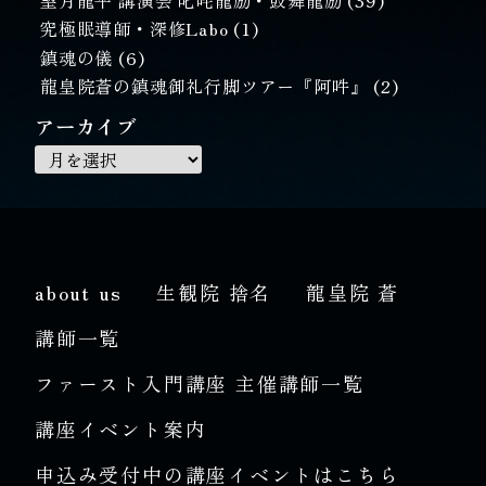
究極眠導師・深修Labo
(1)
鎮魂の儀
(6)
龍皇院蒼の鎮魂御礼行脚ツアー『阿吽』
(2)
アーカイブ
about us
生観院 捨名
龍皇院 蒼
講師一覧
ファースト入門講座 主催講師一覧
講座イベント案内
申込み受付中の講座イベントはこちら