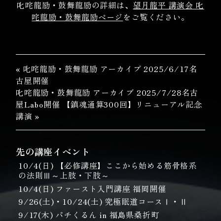
叱咤龍励・鼓舞龍励の詳細は、
望月龍平 講演会 叱
咤龍励・鼓舞龍励ページ
をご覧ください。
« 叱咤龍励・鼓舞龍励 アーカイブ 2025/6/17名
古屋開催
叱咤龍励・鼓舞龍励 アーカイブ 2025/7/28名古
屋Labo開催 【鎮魂通算300回】リニューアル記念
講演 »
先の講座イベント
10/4(日) 【必修講座】ここから始める筋骨格系
の法則Ⅲ～上肢・下肢～
10/4(日) ファースト入門講座 福岡開催
9/26(土)・10/24(土) 究極眠道コースⅠ・Ⅱ
9/17(木) パチくるん in 福島県桑折町