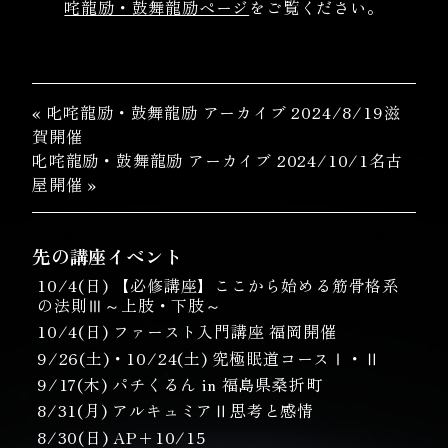
咤龍励・鼓舞龍励ページ
をご覧ください。
« 叱咤龍励・鼓舞龍励 アーカイブ 2024/8/19滋
賀開催
叱咤龍励・鼓舞龍励 アーカイブ 2024/10/1名古
屋開催 »
先の講座イベント
10/4(日) 【必修講座】ここから始める筋骨格系
の法則Ⅲ～上肢・下肢～
10/4(日) ファースト入門講座 福岡開催
9/26(土)・10/24(土) 究極眠道コースⅠ・Ⅱ
9/17(木) パチくるん in 福島県桑折町
8/31(月) アルキュミアⅡ思考と感情
8/30(日) AP＋10/15