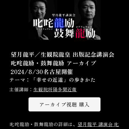
望月龍平／生観院龍皇 出版記念講演会
叱咤龍励・鼓舞龍励 アーカイブ
2024/8/30名古屋開催
テーマ：「幸せの近道」の歩きかた
主催講師：
生観院将陽多聞近衛
アーカイブ視聴 購入
叱咤龍励・鼓舞龍励の詳細は、
望月龍平 講演会 叱