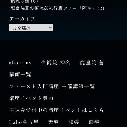
鎮魂の儀
(6)
龍皇院蒼の鎮魂御礼行脚ツアー『阿吽』
(2)
アーカイブ
about us
生観院 捨名
龍皇院 蒼
講師一覧
ファースト入門講座 主催講師一覧
講座イベント案内
申込み受付中の講座イベントはこちら
Labo名古屋
天導
和導
護導