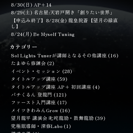
8/30(日) AP＋14
8/29(土) 名古屋:天岩戸開き「創りたい世界」
【申込み終了】8/28(金) 龍皇院蒼【望月の縁直
し】
8/24(月) Be Myself Tuning
カテゴリー
Sol Lights Tunerが講師となるその他講座
(16)
たまゆら修錬会
(2)
イベント・セッション
(28)
タイトルアップ講座
(59)
タイトルアップ講座 AP+ 初回講座
(4)
パチくるん 登龍門
(121)
ファースト入門講座
(17)
メイツきわみんGrow
(16)
望月龍平 講演会 叱咤龍励・鼓舞龍励
(39)
究極眠導師・深修Labo
(1)