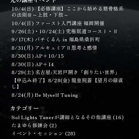
10/4(日) 【必修講座】ここから始める筋骨格系
の法則Ⅲ～上肢・下肢～
10/4(日) ファースト入門講座 福岡開催
9/26(土)・10/24(土) 究極眠道コースⅠ・Ⅱ
9/17(木) パチくるん in 福島県桑折町
8/31(月) アルキュミアⅡ思考と感情
8/30(日) AP＋10/15
8/30(日) AP＋14
8/29(土) 名古屋:天岩戸開き「創りたい世界」
【申込み終了】8/28(金) 龍皇院蒼【望月の縁直
し】
8/24(月) Be Myself Tuning
カテゴリー
Sol Lights Tunerが講師となるその他講座
(16)
たまゆら修錬会
(2)
イベント・セッション
(28)