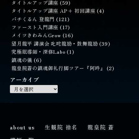
タイトルアップ講座
(59)
タイトルアップ講座 AP+ 初回講座
(4)
パチくるん 登龍門
(121)
ファースト入門講座
(17)
メイツきわみんGrow
(16)
望月龍平 講演会 叱咤龍励・鼓舞龍励
(39)
究極眠導師・深修Labo
(1)
鎮魂の儀
(6)
龍皇院蒼の鎮魂御礼行脚ツアー『阿吽』
(2)
アーカイブ
about us
生観院 捨名
龍皇院 蒼