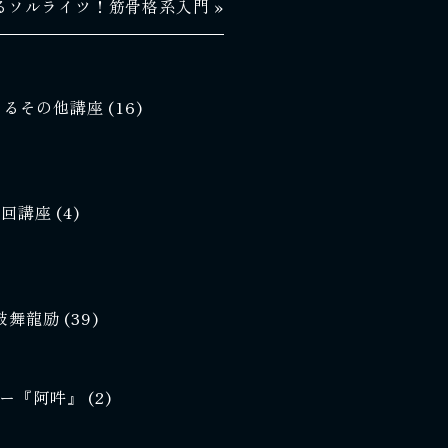
るソルライツ！筋骨格系入門 »
師となるその他講座
(16)
初回講座
(4)
・鼓舞龍励
(39)
アー『阿吽』
(2)