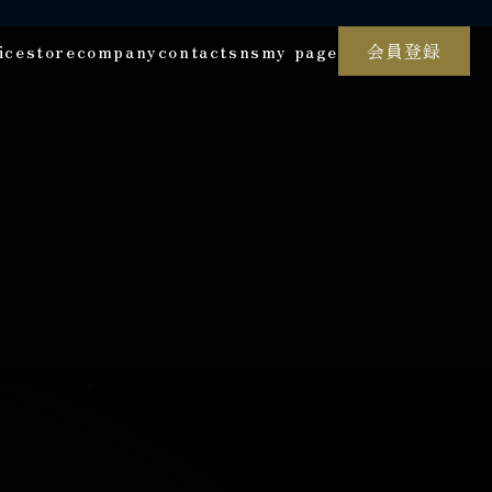
ice
store
company
contact
sns
my page
会員登録