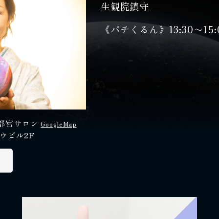
生観院鎮守
《パチくるん》13:30〜15:
都宮サロン
GoogleMap
ウビル2F