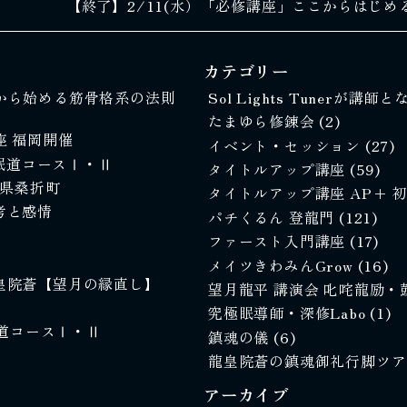
【終了】2/11(水）「必修講座」ここからはじめ
カテゴリー
ここから始める筋骨格系の法則
Sol Lights Tunerが講
たまゆら修錬会
(2)
座 福岡開催
イベント・セッション
(27)
究極眠道コースⅠ・Ⅱ
タイトルアップ講座
(59)
福島県桑折町
タイトルアップ講座 AP+ 
思考と感情
パチくるん 登龍門
(121)
ファースト入門講座
(17)
メイツきわみんGrow
(16)
 龍皇院蒼【望月の縁直し】
望月龍平 講演会 叱咤龍励
究極眠導師・深修Labo
(1)
極眠道コースⅠ・Ⅱ
鎮魂の儀
(6)
龍皇院蒼の鎮魂御礼行脚ツ
アーカイブ