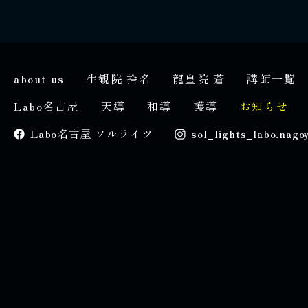
about us
生観院 捨名
龍皇院 蒼
講師一覧
Labo名古屋
天導
和導
護導
お知らせ
Labo名古屋 ソルライツ
sol_lights_labo.nago