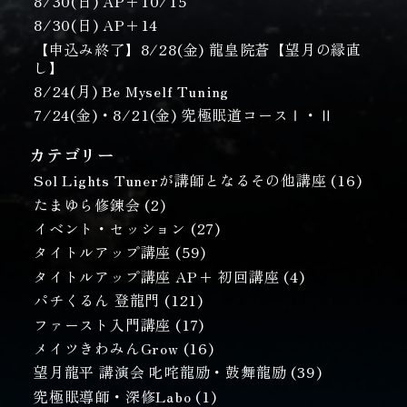
8/30(日) AP＋10/15
8/30(日) AP＋14
【申込み終了】8/28(金) 龍皇院蒼【望月の縁直
し】
8/24(月) Be Myself Tuning
7/24(金)・8/21(金) 究極眠道コースⅠ・Ⅱ
カテゴリー
Sol Lights Tunerが講師となるその他講座
(16)
たまゆら修錬会
(2)
イベント・セッション
(27)
タイトルアップ講座
(59)
タイトルアップ講座 AP+ 初回講座
(4)
パチくるん 登龍門
(121)
ファースト入門講座
(17)
メイツきわみんGrow
(16)
望月龍平 講演会 叱咤龍励・鼓舞龍励
(39)
究極眠導師・深修Labo
(1)