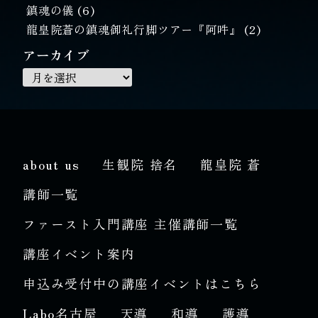
鎮魂の儀
(6)
龍皇院蒼の鎮魂御礼行脚ツアー『阿吽』
(2)
アーカイブ
about us
生観院 捨名
龍皇院 蒼
講師一覧
ファースト入門講座 主催講師一覧
講座イベント案内
申込み受付中の講座イベントはこちら
Labo名古屋
天導
和導
護導