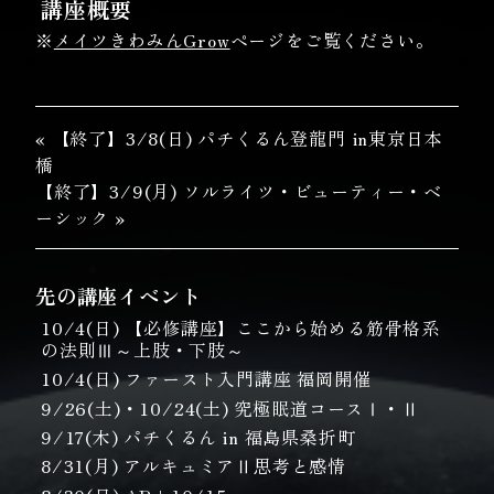
講座概要
※
メイツきわみんGrow
ページをご覧ください。
« 【終了】3/8(日) パチくるん登龍門 in東京日本
橋
【終了】3/9(月) ソルライツ・ビューティー・ベ
ーシック »
先の講座イベント
10/4(日) 【必修講座】ここから始める筋骨格系
の法則Ⅲ～上肢・下肢～
10/4(日) ファースト入門講座 福岡開催
9/26(土)・10/24(土) 究極眠道コースⅠ・Ⅱ
9/17(木) パチくるん in 福島県桑折町
8/31(月) アルキュミアⅡ思考と感情