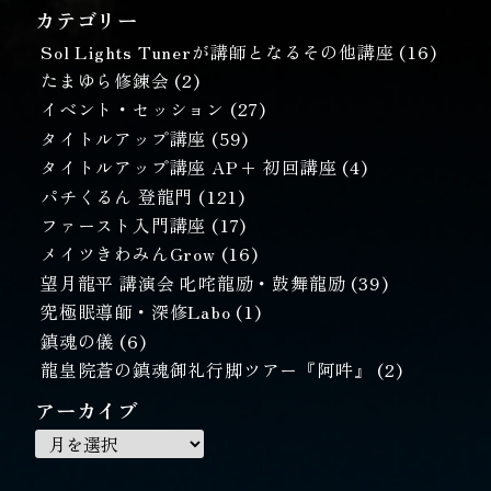
カテゴリー
Sol Lights Tunerが講師となるその他講座
(16)
たまゆら修錬会
(2)
イベント・セッション
(27)
タイトルアップ講座
(59)
タイトルアップ講座 AP+ 初回講座
(4)
パチくるん 登龍門
(121)
ファースト入門講座
(17)
メイツきわみんGrow
(16)
望月龍平 講演会 叱咤龍励・鼓舞龍励
(39)
究極眠導師・深修Labo
(1)
鎮魂の儀
(6)
龍皇院蒼の鎮魂御礼行脚ツアー『阿吽』
(2)
アーカイブ