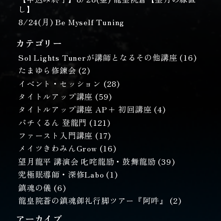
し】
8/24(月) Be Myself Tuning
カテゴリー
Sol Lights Tunerが講師となるその他講座
(16)
たまゆら修錬会
(2)
イベント・セッション
(28)
タイトルアップ講座
(59)
タイトルアップ講座 AP+ 初回講座
(4)
パチくるん 登龍門
(121)
ファースト入門講座
(17)
メイツきわみんGrow
(16)
望月龍平 講演会 叱咤龍励・鼓舞龍励
(39)
究極眠導師・深修Labo
(1)
鎮魂の儀
(6)
龍皇院蒼の鎮魂御礼行脚ツアー『阿吽』
(2)
アーカイブ