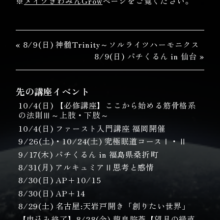
※
メイツきわみんGrow
ページをご覧ください。
« 8/9(日) 神髄Trinity～ソルライツハーモニクス
8/9(日) パチくるん in 仙台 »
先の講座イベント
10/4(日) 【必修講座】ここから始める筋骨格系
の法則Ⅲ～上肢・下肢～
10/4(日) ファースト入門講座 福岡開催
9/26(土)・10/24(土) 究極眠道コースⅠ・Ⅱ
9/17(木) パチくるん in 福島県桑折町
8/31(月) アルキュミアⅡ思考と感情
8/30(日) AP＋10/15
8/30(日) AP＋14
8/29(土) 名古屋:天岩戸開き「創りたい世界」
【申込み終了】8/28(金) 龍皇院蒼【望月の縁直