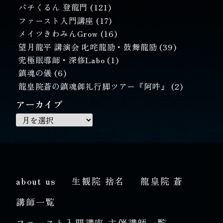
パチくるん 登龍門
(121)
ファースト入門講座
(17)
メイツきわみんGrow
(16)
望月龍平 講演会 叱咤龍励・鼓舞龍励
(39)
究極眠導師・深修Labo
(1)
鎮魂の儀
(6)
龍皇院蒼の鎮魂御礼行脚ツアー『阿吽』
(2)
アーカイブ
about us
生観院 捨名
龍皇院 蒼
講師一覧
ファースト入門講座 主催講師一覧