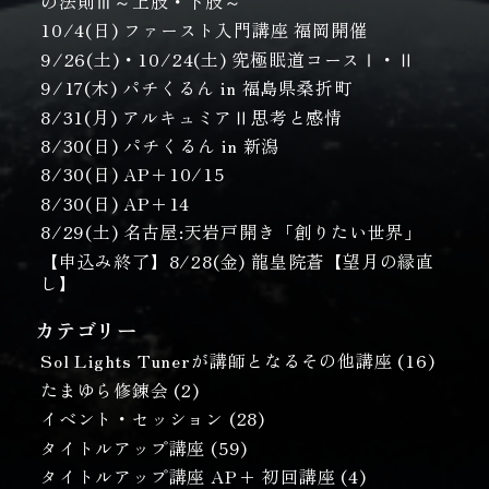
の法則Ⅲ～上肢・下肢～
10/4(日) ファースト入門講座 福岡開催
9/26(土)・10/24(土) 究極眠道コースⅠ・Ⅱ
9/17(木) パチくるん in 福島県桑折町
8/31(月) アルキュミアⅡ思考と感情
8/30(日) パチくるん in 新潟
8/30(日) AP＋10/15
8/30(日) AP＋14
8/29(土) 名古屋:天岩戸開き「創りたい世界」
【申込み終了】8/28(金) 龍皇院蒼【望月の縁直
し】
カテゴリー
Sol Lights Tunerが講師となるその他講座
(16)
たまゆら修錬会
(2)
イベント・セッション
(28)
タイトルアップ講座
(59)
タイトルアップ講座 AP+ 初回講座
(4)