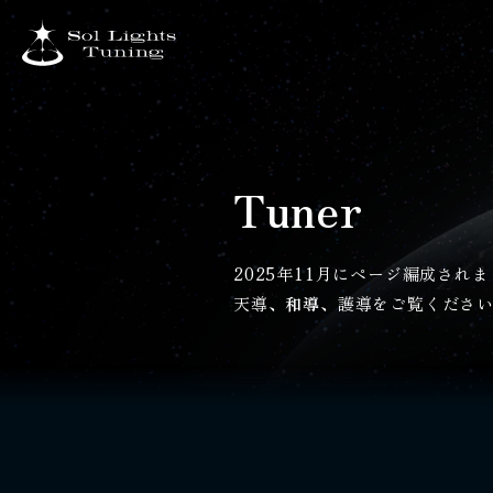
Tuner
2025年11月にページ編成され
天導
、
和導
、
護導
をご覧くださ