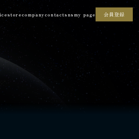
ice
store
company
contact
sns
my page
会員登録