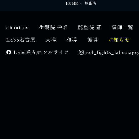
HOME
施術者
about us
生観院 捨名
龍皇院 蒼
講師一覧
Labo名古屋
天導
和導
護導
お知らせ
Labo名古屋 ソルライツ
sol_lights_labo.nago